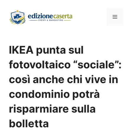
Vai
al
Menu
contenuto
IKEA punta sul
fotovoltaico “sociale”:
così anche chi vive in
condominio potrà
risparmiare sulla
bolletta