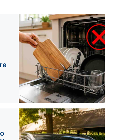
re
to