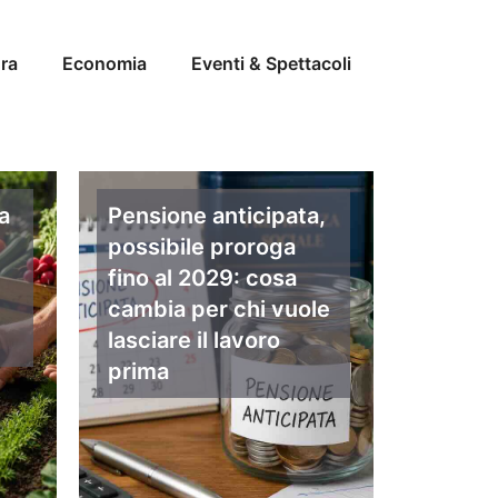
ra
Economia
Eventi & Spettacoli
a
Pensione anticipata,
possibile proroga
fino al 2029: cosa
cambia per chi vuole
lasciare il lavoro
prima