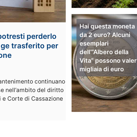
Hai questa moneta
da 2 euro? Alcuni
otresti perderlo
esemplari
iuge trasferito per
dell’“Albero della
ione
Vita” possono vale
migliaia di euro
mantenimento continuano
e nell’ambito del diritto
ali e Corte di Cassazione